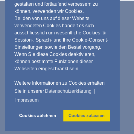
gestalten und fortlaufend verbessern zu
Verkauf nur an Unternehmer, Gewerbetreibende,
können, verwenden wir Cookies.
Bei den von uns auf dieser Website
Freiberufler und öffentliche Institutionen. Kein
verwendeten Cookies handelt es sich
Verkauf an Verbraucher i.S.d. § 13 BGB.
ausschliesslich um wesentliche Cookies für
*** Verkauf und Versand nur innerhalb
Session-, Sprach- und Ihre Cookie-Consent-
Deutschlands, EU und Schweiz ***
Einstellungen sowie den Bestellvorgang.
Wenn Sie diese Cookies deaktivieren,
können bestimmte Funktionen dieser
CNC-Converting GmbH · Ringstr. 1 ·
Webseiten eingeschränkt sein.
34270 Schauenburg · T. +49 (0) 162-
6101504 ·
info@cnc-converting.de
Weitere Informationen zu Cookies erhalten
Impressum
|
AGB
|
Datenschutz
|
Sie in unserer
Datenschutzerklärung
|
Nutzungsbedingungen
|
Download-
Impressum
Bedingungen
Cookies ablehnen
Cookies zulassen
Copyright © 2026 CNC-Converting GmbH. Alle
Rechte vorbehalten.