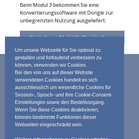
Beim Modul 3 bekommen Sie eine
Konvertierungssoftware mit Dongle zur
unbegrenzten Nutzung ausgeliefert.
Weiterlesen: Modul 3 - Beschreibung
Um unsere Webseite für Sie optimal zu
gestalten und fortlaufend verbessern zu
Verkauf nur an Unternehmer, Gewerbetreibende,
können, verwenden wir Cookies.
Bei den von uns auf dieser Website
Freiberufler und öffentliche Institutionen. Kein
verwendeten Cookies handelt es sich
Verkauf an Verbraucher i.S.d. § 13 BGB.
ausschliesslich um wesentliche Cookies für
*** Verkauf und Versand nur innerhalb
Session-, Sprach- und Ihre Cookie-Consent-
Deutschlands, EU und Schweiz ***
Einstellungen sowie den Bestellvorgang.
Wenn Sie diese Cookies deaktivieren,
können bestimmte Funktionen dieser
CNC-Converting GmbH · Ringstr. 1 ·
Webseiten eingeschränkt sein.
34270 Schauenburg · T. +49 (0) 162-
6101504 ·
info@cnc-converting.de